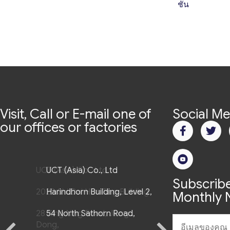
ชั่น
Visit, Call or E-mail one of
Social Me
our offices or factories
UCT (Asia) Co., Ltd
UCT (Asia) Co., Ltd
Subscribe
2020 Shi Dai Hua Ting Building
Harindhorn Building, Level 2,
Monthly N
28 Xing Ning Road, Jiang
54 North Sathorn Road,
Dong,