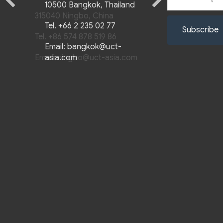
10500 Bangkok, Thailand
315040 Ningbo, China
Tel.
+66 2 235 02 77
Subscribe
Tel.
+86 574 878 519 86
Email:
bangkok@uct-
Email:
asia.com
ningbo@uct-asia.com