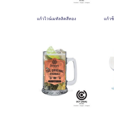
แก้วไวน์เมทัลลิคสีทอง
แก้วช