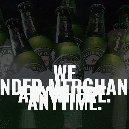
WE
NDED MERCHAN
ANYWHERE
.
ANYTIME
.