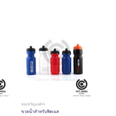
ของขวัญองค์กร
ขวดน้ำสำหรับฟิตเนส