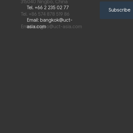
315040 Ningbo, China
Tel.
+66 2 235 02 77
Subscribe
Tel.
+86 574 878 519 86
Email:
bangkok@uct-
Email:
asia.com
ningbo@uct-asia.com