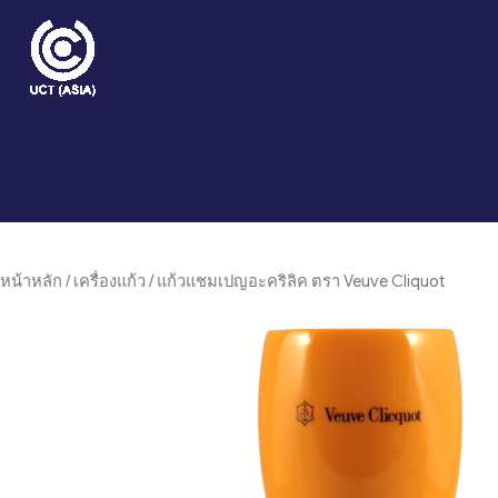
Skip
to
content
หน้าหลัก
/
เครื่องแก้ว
/ แก้วแชมเปญอะคริลิค ตรา Veuve Cliquot