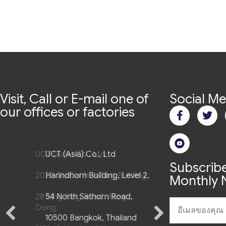
Visit, Call or E-mail one of
Social Me
our offices or factories
UCT (Asia) Co., Ltd
UCT (Asia) Co., Ltd
Subscribe
2020 Shi Dai Hua Ting Building
Harindhorn Building, Level 2,
Monthly N
28 Xing Ning Road, Jiang
54 North Sathorn Road,
Dong,
10500 Bangkok, Thailand