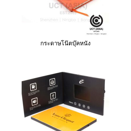
กระดาษโน๊ตบุ๊คหนัง