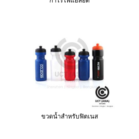
กำไรไฟแอลอีดี
ขวดน้ำสำหรับฟิตเนส