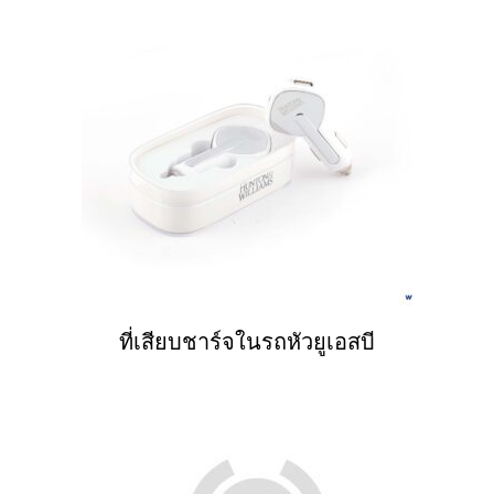
ที่เสียบชาร์จในรถหัวยูเอสบี