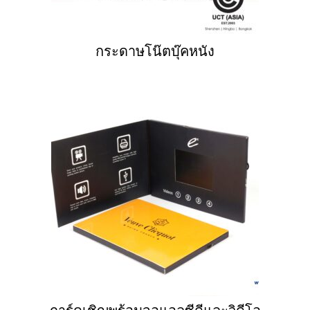
กระดาษโน๊ตบุ๊คหนัง