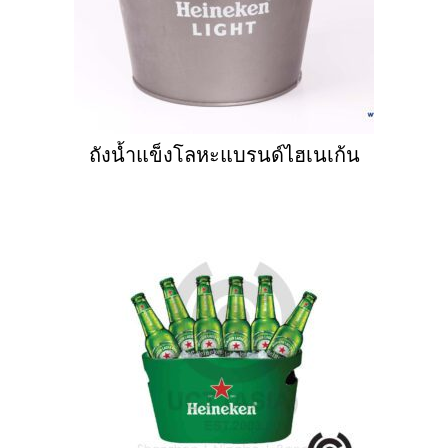
ถังน้ำแข็งโลหะแบรนด์ไฮเนเก้น