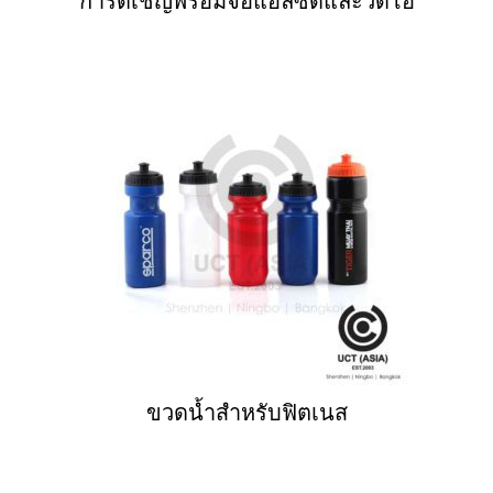
การ์ดเชิญพร้อมจอแอลซีดีและวิดีโอ
ขวดน้ำสำหรับฟิตเนส