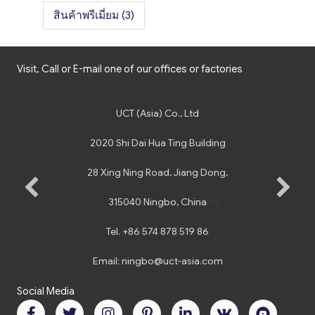
สินค้าพรีเมี่ยม
(3)
Visit, Call or E-mail one of our offices or factories
UCT (Asia) Co., Ltd
UCT (Asia) Co., Ltd
2020 Shi Dai Hua Ting Building
Harindhorn Building, Level 2,
28 Xing Ning Road, Jiang Dong,
54 North Sathorn Road,
10500 Bangkok, Thailand
315040 Ningbo, China
Tel.
Tel.
+86 574 878 519 86
+66 2 235 02 77
Email:
Email:
ningbo@uct-asia.com
bangkok@uct-asia.com
Social Media