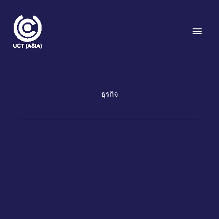
Skip
to
Main
content
Men
ธุรกิจ
Contact Us