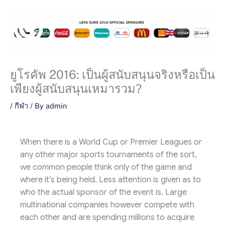
Skip
to
Main
content
Men
ยูโรคัพ 2016: เป็นผู้สนับสนุนจริงหรือเป็น
เพียงผู้สนับสนุนเหมารวม?
/
กีฬา
/ By
admin
When there is a World Cup or Premier Leagues or
any other major sports tournaments of the sort,
we common people think only of the game and
where it’s being held. Less attention is given as to
who the actual sponsor of the event is. Large
multinational companies however compete with
each other and are spending millions to acquire