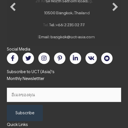
28 Xing Ning Road, Jiang Dong,
54 North Sathorn Road,
10500 Bangkok, Thailand
315040 Ningbo, China
Tel.
Tel.
+86 574 878 519 86
+66 2 235 02 77
Email:
Email:
ningbo@uct-asia.com
bangkok@uct-asia.com
Social Media
Subscribe to UCT (Asia)'s
Monthly Newslettter
Subscribe
Quick Links